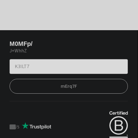
M0MFp/
J+WhhZ
mErq7F
/
5
Trustpilot
score