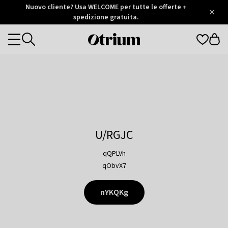
Otrium
Nuovo cliente? Usa WELCOME per tutte le offerte +
/
5
Trustpilot
spedizione gratuita.
score
Otrium
Categories
home
page
U/RGJC
qQPLVh
qObvX7
nYKQKg