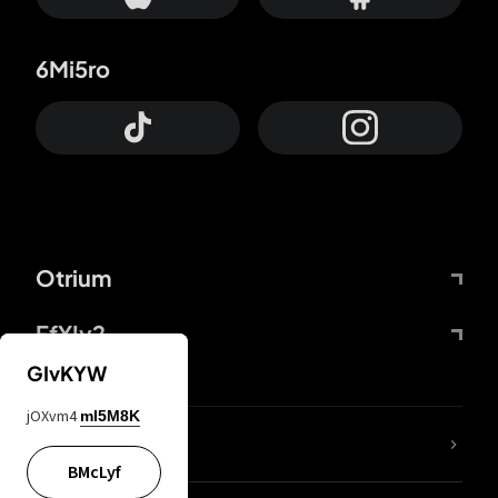
6Mi5ro
Otrium
FfYIy2
GIvKYW
jOXvm4
mI5M8K
Lj7sBL
BMcLyf