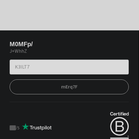
M0MFp/
J+WhhZ
mErq7F
/
5
Trustpilot
score