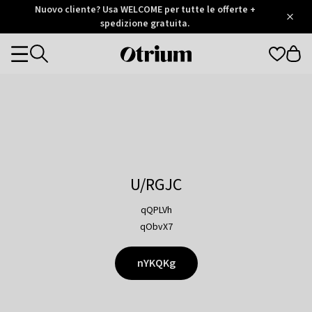
Otrium
Nuovo cliente? Usa WELCOME per tutte le offerte +
/
5
Trustpilot
spedizione gratuita.
score
Otrium
Categories
home
page
U/RGJC
qQPLVh
qObvX7
nYKQKg