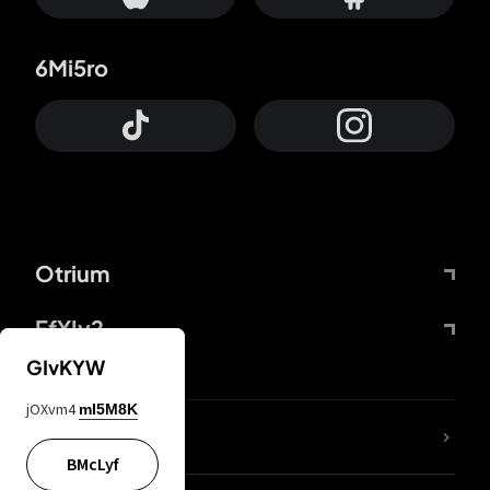
6Mi5ro
Otrium
FfYIy2
GIvKYW
jOXvm4
mI5M8K
Lj7sBL
BMcLyf