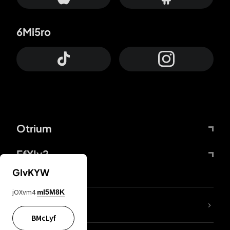
6Mi5ro
Otrium
FfYIy2
GIvKYW
jOXvm4
mI5M8K
Lj7sBL
BMcLyf