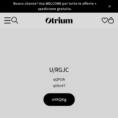
Otrium
Nuovo cliente? Usa WELCOME per tutte le offerte +
/
5
Trustpilot
spedizione gratuita.
score
Otrium
Categories
home
page
U/RGJC
qQPLVh
qObvX7
nYKQKg