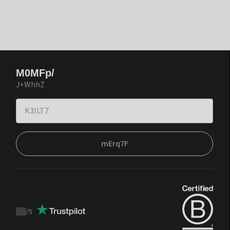
M0MFp/
J+WhhZ
mErq7F
/
5
Trustpilot
score