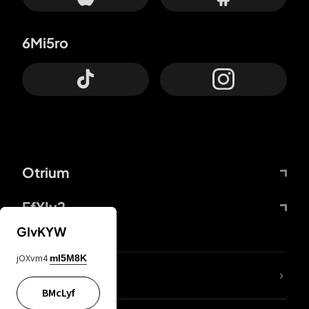
6Mi5ro
Otrium
FfYIy2
GIvKYW
jOXvm4
mI5M8K
Lj7sBL
BMcLyf