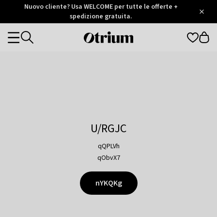
Otrium
Nuovo cliente? Usa WELCOME per tutte le offerte +
/
5
Trustpilot
spedizione gratuita.
score
Otrium
Categories
home
page
U/RGJC
qQPLVh
qObvX7
nYKQKg