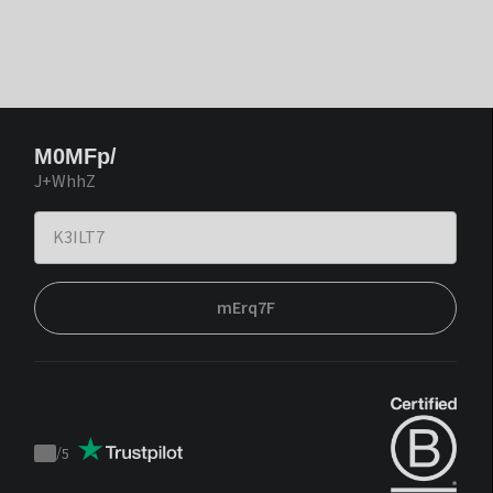
M0MFp/
J+WhhZ
mErq7F
/
5
Trustpilot
score