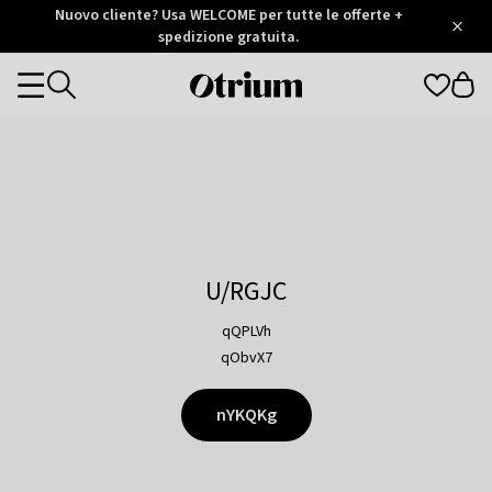
Otrium
Nuovo cliente? Usa WELCOME per tutte le offerte +
/
5
Trustpilot
spedizione gratuita.
score
Otrium
Categories
home
page
U/RGJC
qQPLVh
qObvX7
nYKQKg