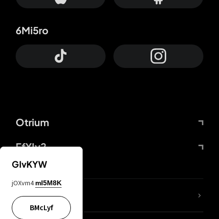
6Mi5ro
Otrium
FfYIy2
GIvKYW
jOXvm4
mI5M8K
Lj7sBL
BMcLyf