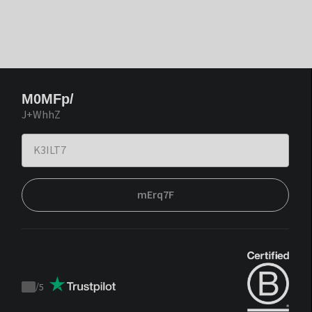
M0MFp/
J+WhhZ
mErq7F
/
5
Trustpilot
score