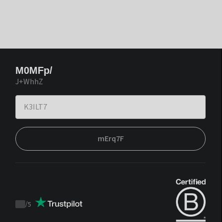
M0MFp/
J+WhhZ
mErq7F
/
5
Trustpilot
score