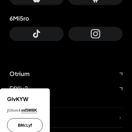
6Mi5ro
Otrium
FfYIy2
GIvKYW
jOXvm4
mI5M8K
Lj7sBL
BMcLyf