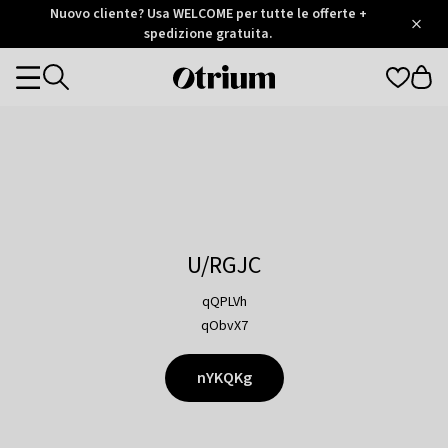
Otrium
Nuovo cliente? Usa WELCOME per tutte le offerte +
/
5
Trustpilot
spedizione gratuita.
score
Otrium
Categories
home
page
U/RGJC
qQPLVh
qObvX7
nYKQKg