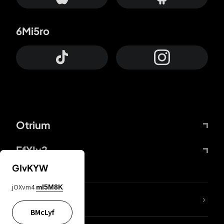
6Mi5ro
Otrium
FfYIy2
GIvKYW
jOXvm4
mI5M8K
Lj7sBL
BMcLyf