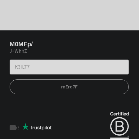
M0MFp/
J+WhhZ
mErq7F
/
5
Trustpilot
score