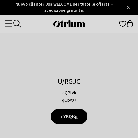
Otrium
Nuovo cliente? Usa WELCOME per tutte le offerte +
/
5
Trustpilot
spedizione gratuita.
score
Otrium
Categories
home
page
U/RGJC
qQPLVh
qObvX7
nYKQKg