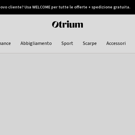
ovo cliente? Usa WELCOME per tutte le offerte + spedizione gratuita.
later
Otrium
home
page
hance
Abbigliamento
Sport
Scarpe
Accessori