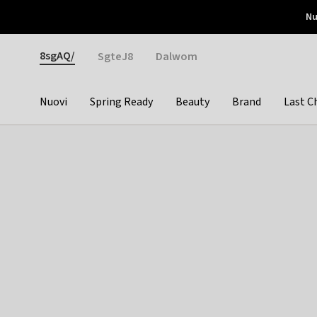
Otrium
Nu
Nuove offerte ogni settimana
Resi facili
Pay 
Gender
8sgAQ/
SgteJ8
Dalwom
Nuovi
Spring Ready
Beauty
Brand
Last C
Categories