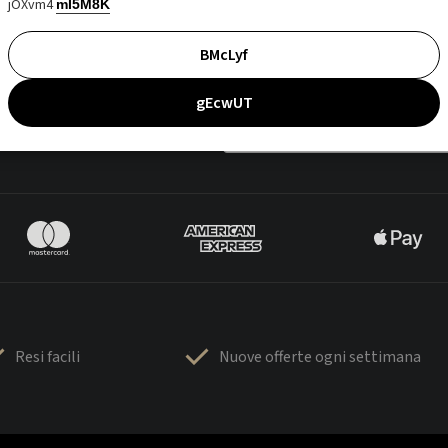
jOXvm4
mI5M8K
BMcLyf
gEcwUT
Resi facili
Nuove offerte ogni settimana