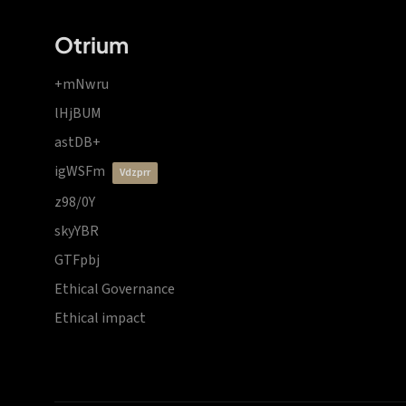
Otrium
+mNwru
lHjBUM
astDB+
igWSFm
vdzprr
z98/0Y
skyYBR
GTFpbj
Ethical Governance
Ethical impact