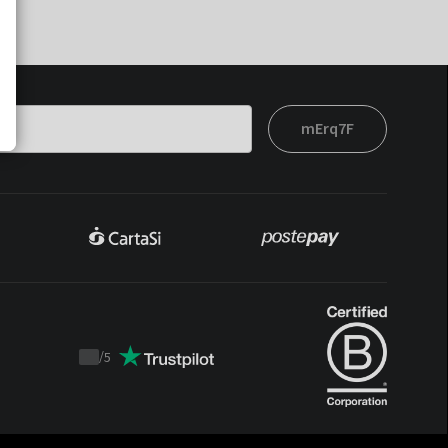
mErq7F
/
5
Trustpilot
score