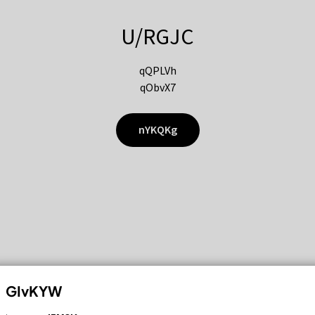
U/RGJC
qQPLVh
qObvX7
nYKQKg
GIvKYW