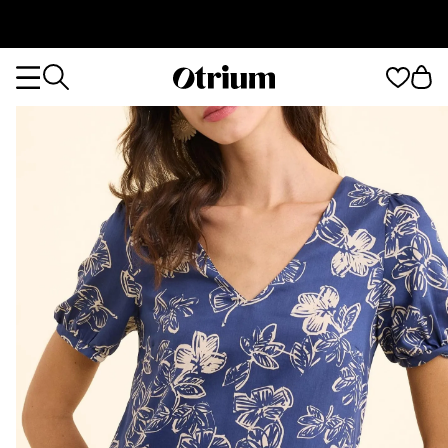
Otrium
Otrium
home
page