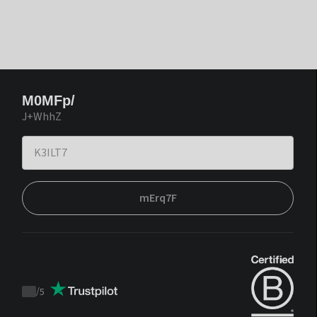
M0MFp/
J+WhhZ
mErq7F
/
5
Trustpilot
score