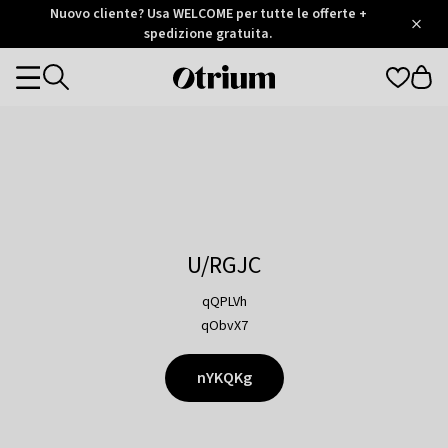
Otrium
Nuovo cliente? Usa WELCOME per tutte le offerte +
/
5
Trustpilot
spedizione gratuita.
score
Otrium
Categories
home
page
U/RGJC
qQPLVh
qObvX7
nYKQKg