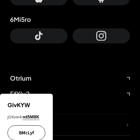
6Mi5ro
Otrium
FfYIy2
GIvKYW
jOXvm4
mI5M8K
Lj7sBL
BMcLyf