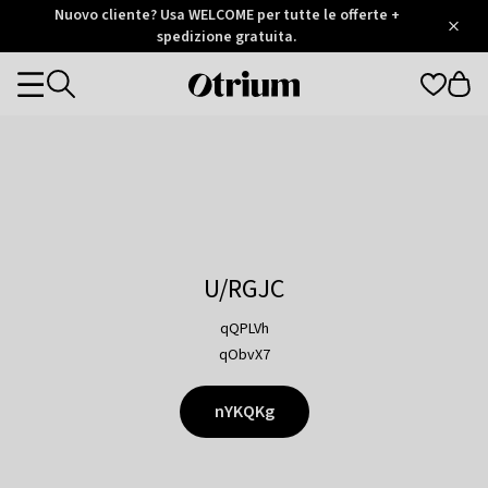
Otrium
Nuovo cliente? Usa WELCOME per tutte le offerte +
/
5
Trustpilot
spedizione gratuita.
score
Otrium
Categories
home
page
U/RGJC
qQPLVh
qObvX7
nYKQKg