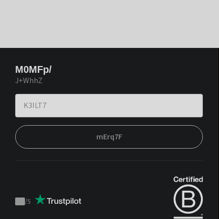
M0MFp/
J+WhhZ
mErq7F
/
5
Trustpilot
score