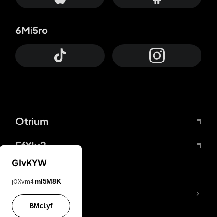
6Mi5ro
Otrium
FfYIy2
GIvKYW
jOXvm4
mI5M8K
Lj7sBL
BMcLyf