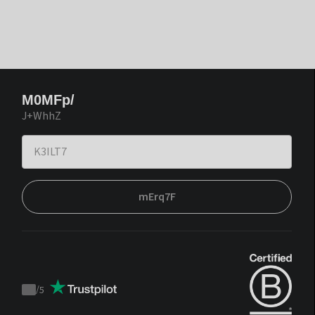
M0MFp/
J+WhhZ
mErq7F
/
5
Trustpilot
score