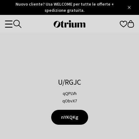
Otrium
Nuovo cliente? Usa WELCOME per tutte le offerte +
/
5
Trustpilot
spedizione gratuita.
score
Otrium
Categories
home
page
U/RGJC
qQPLVh
qObvX7
nYKQKg