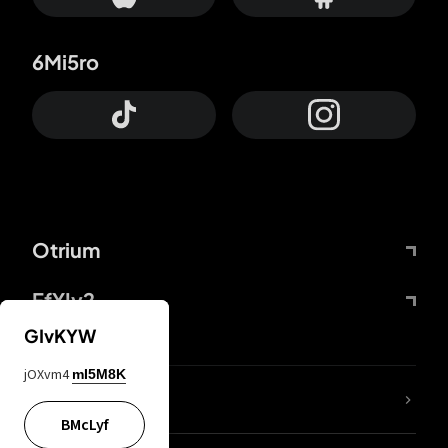
6Mi5ro
Otrium
FfYIy2
GIvKYW
jOXvm4
mI5M8K
Lj7sBL
BMcLyf