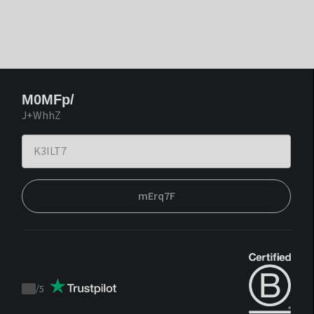
M0MFp/
J+WhhZ
mErq7F
/
5
Trustpilot
score