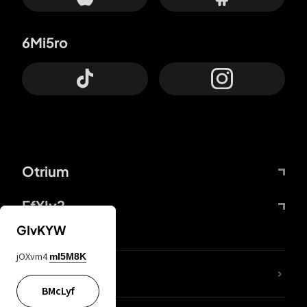
6Mi5ro
Otrium
FfYIy2
GIvKYW
jOXvm4
mI5M8K
Lj7sBL
BMcLyf