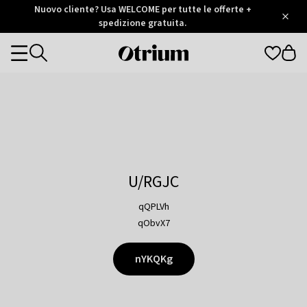
Otrium
Nuovo cliente? Usa WELCOME per tutte le offerte +
/
5
Trustpilot
spedizione gratuita.
score
Otrium
Categories
home
page
U/RGJC
qQPLVh
qObvX7
nYKQKg