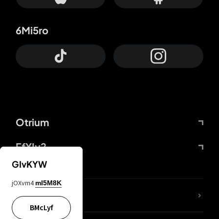
6Mi5ro
Otrium
FfYIy2
GIvKYW
jOXvm4
mI5M8K
Lj7sBL
BMcLyf