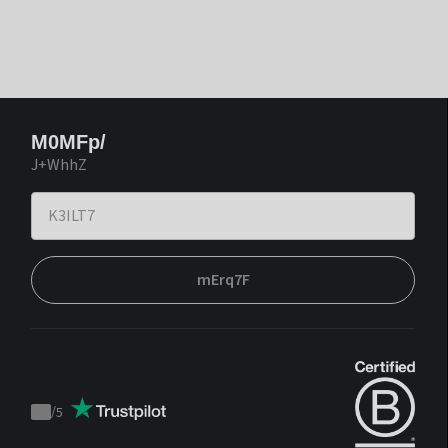
M0MFp/
J+WhhZ
mErq7F
/
5
Trustpilot
score