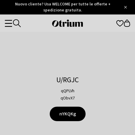
Otrium
Nuovo cliente? Usa WELCOME per tutte le offerte +
/
5
Trustpilot
spedizione gratuita.
score
Otrium
Categories
home
page
U/RGJC
qQPLVh
qObvX7
nYKQKg