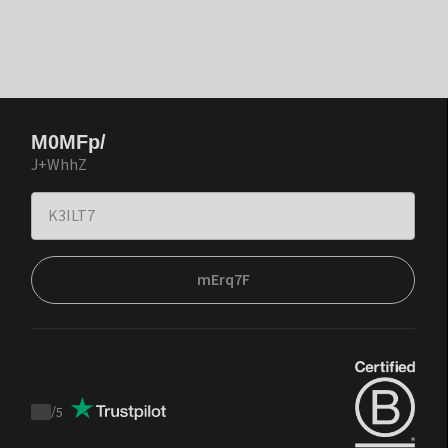
M0MFp/
J+WhhZ
mErq7F
/
5
Trustpilot
score