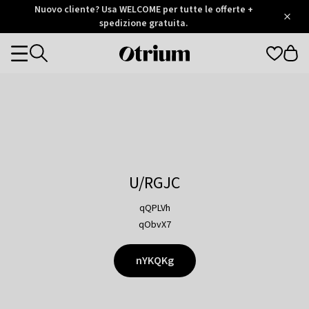
Otrium
Nuovo cliente? Usa WELCOME per tutte le offerte +
/
5
Trustpilot
spedizione gratuita.
score
Otrium
Categories
home
page
U/RGJC
qQPLVh
qObvX7
nYKQKg