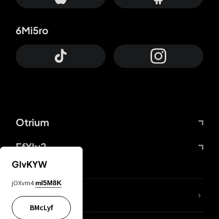
6Mi5ro
Otrium
FfYIy2
GIvKYW
jOXvm4
mI5M8K
Lj7sBL
BMcLyf