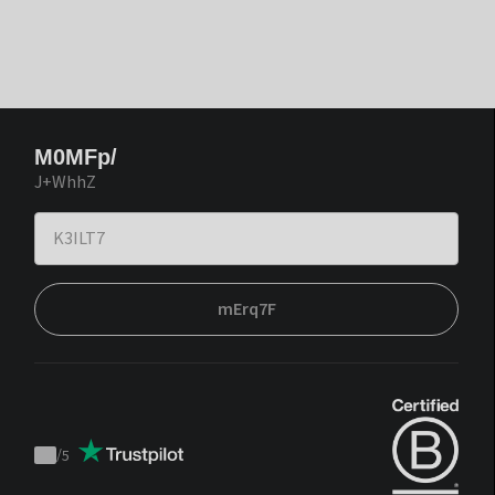
M0MFp/
J+WhhZ
mErq7F
/
5
Trustpilot
score