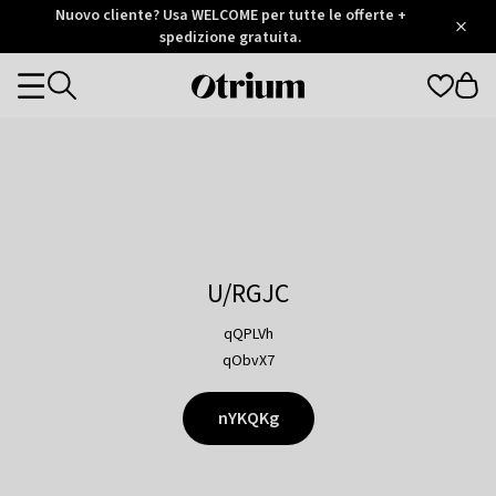
Otrium
Nuovo cliente? Usa WELCOME per tutte le offerte +
/
5
Trustpilot
spedizione gratuita.
score
Otrium
Categories
home
page
U/RGJC
qQPLVh
qObvX7
nYKQKg