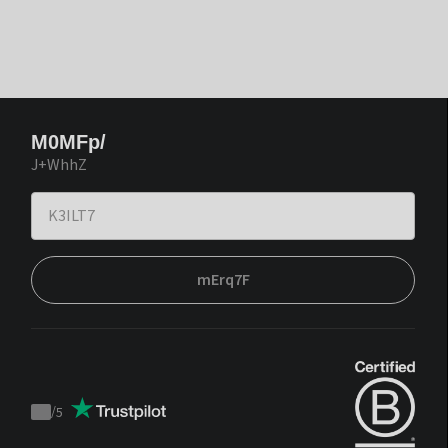
M0MFp/
J+WhhZ
mErq7F
/
5
Trustpilot
score