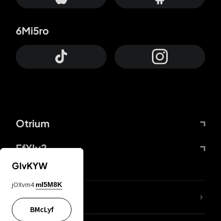
6Mi5ro
Otrium
FfYIy2
GIvKYW
jOXvm4
mI5M8K
Lj7sBL
BMcLyf