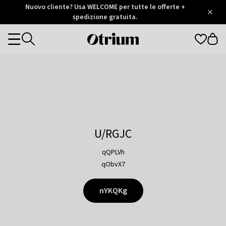
Otrium
Nuovo cliente? Usa WELCOME per tutte le offerte +
/
5
Trustpilot
spedizione gratuita.
score
Otrium
Categories
home
page
U/RGJC
qQPLVh
qObvX7
nYKQKg