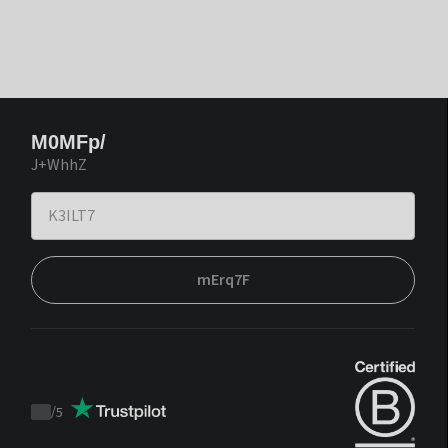
M0MFp/
J+WhhZ
mErq7F
/
5
Trustpilot
score