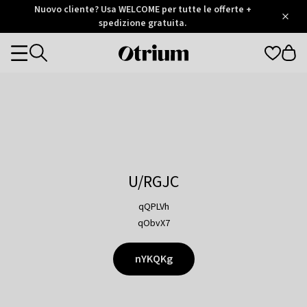
Otrium
Nuovo cliente? Usa WELCOME per tutte le offerte +
/
5
Trustpilot
spedizione gratuita.
score
Otrium
Categories
home
page
U/RGJC
qQPLVh
qObvX7
nYKQKg