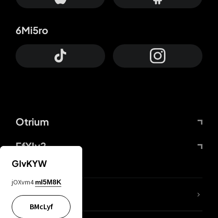
6Mi5ro
Otrium
FfYIy2
GIvKYW
jOXvm4
mI5M8K
Lj7sBL
BMcLyf