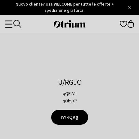
Otrium
Nuovo cliente? Usa WELCOME per tutte le offerte +
/
5
Trustpilot
spedizione gratuita.
score
Otrium
Categories
home
page
U/RGJC
qQPLVh
qObvX7
nYKQKg