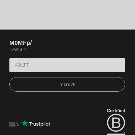
M0MFp/
J+WhhZ
mErq7F
/
5
Trustpilot
score