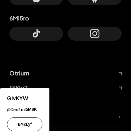
6Mi5ro
Otrium
FfYIy2
GIvKYW
jOXvm4
mI5M8K
Lj7sBL
BMcLyf