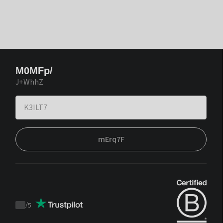
M0MFp/
J+WhhZ
mErq7F
/
5
Trustpilot
score