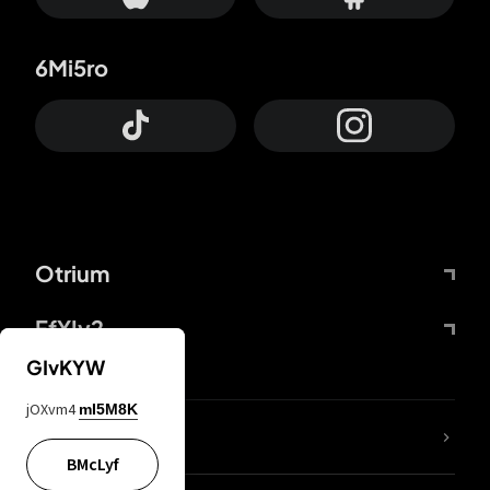
6Mi5ro
Otrium
FfYIy2
GIvKYW
jOXvm4
mI5M8K
Lj7sBL
BMcLyf