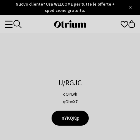
Otrium
Nuovo cliente? Usa WELCOME per tutte le offerte +
/
5
Trustpilot
spedizione gratuita.
score
Otrium
Categories
home
page
U/RGJC
qQPLVh
qObvX7
nYKQKg