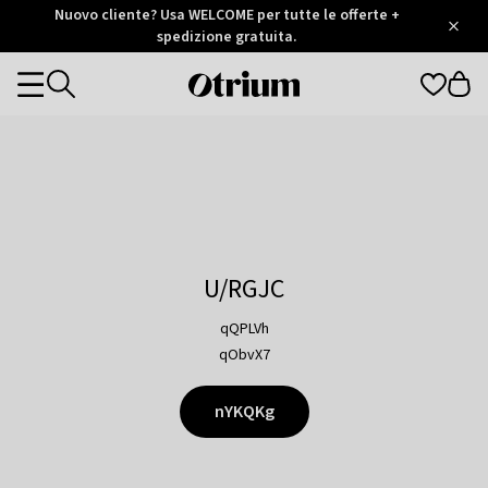
Otrium
Nuovo cliente? Usa WELCOME per tutte le offerte +
/
5
Trustpilot
spedizione gratuita.
score
Otrium
Categories
home
page
U/RGJC
qQPLVh
qObvX7
nYKQKg