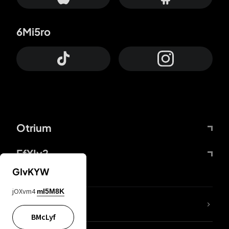
6Mi5ro
Otrium
FfYIy2
GIvKYW
jOXvm4
mI5M8K
Lj7sBL
BMcLyf