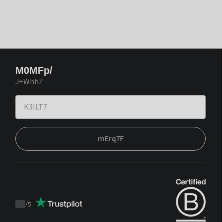
M0MFp/
J+WhhZ
mErq7F
/
5
Trustpilot
score