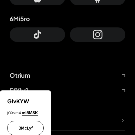
6Mi5ro
Otrium
FfYIy2
GIvKYW
jOXvm4
mI5M8K
Lj7sBL
BMcLyf