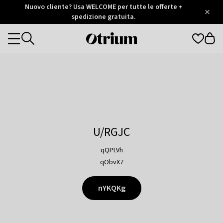
Otrium
Nuovo cliente? Usa WELCOME per tutte le offerte +
/
5
Trustpilot
spedizione gratuita.
score
Otrium
Categories
home
page
U/RGJC
qQPLVh
qObvX7
nYKQKg