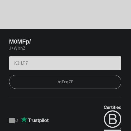
M0MFp/
J+WhhZ
mErq7F
/
5
Trustpilot
score