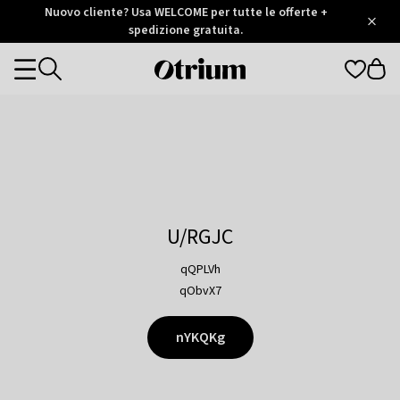
Otrium
Nuovo cliente? Usa WELCOME per tutte le offerte +
/
5
Trustpilot
spedizione gratuita.
score
Otrium
Categories
home
page
U/RGJC
qQPLVh
qObvX7
nYKQKg