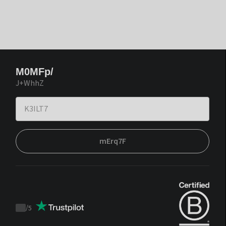
M0MFp/
J+WhhZ
mErq7F
/
5
Trustpilot
score