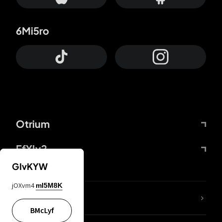
6Mi5ro
Otrium
FfYIy2
GIvKYW
jOXvm4
mI5M8K
Lj7sBL
BMcLyf