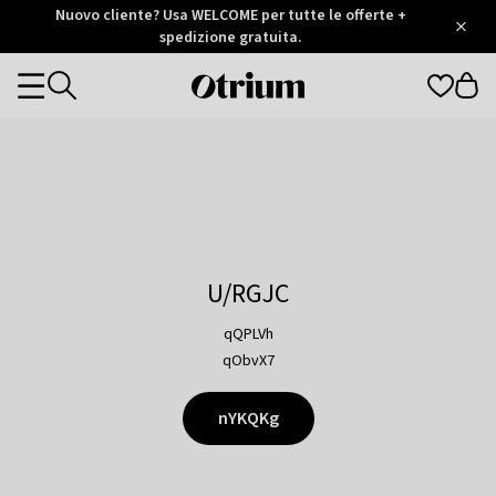
Otrium
Nuovo cliente? Usa WELCOME per tutte le offerte +
/
5
Trustpilot
spedizione gratuita.
score
Otrium
Categories
home
page
U/RGJC
qQPLVh
qObvX7
nYKQKg