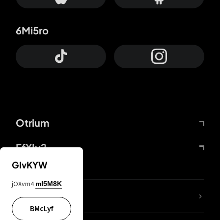
6Mi5ro
Otrium
FfYIy2
GIvKYW
jOXvm4
mI5M8K
Lj7sBL
BMcLyf