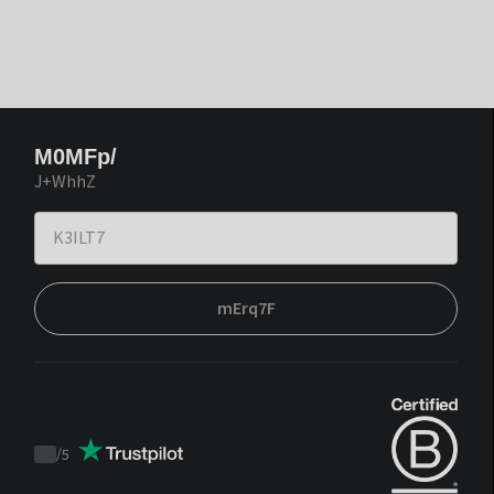
M0MFp/
J+WhhZ
mErq7F
/
5
Trustpilot
score