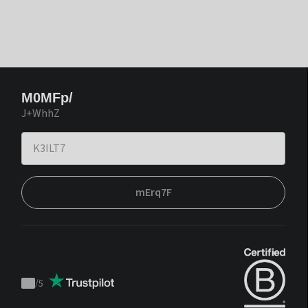
M0MFp/
J+WhhZ
mErq7F
/
5
Trustpilot
score