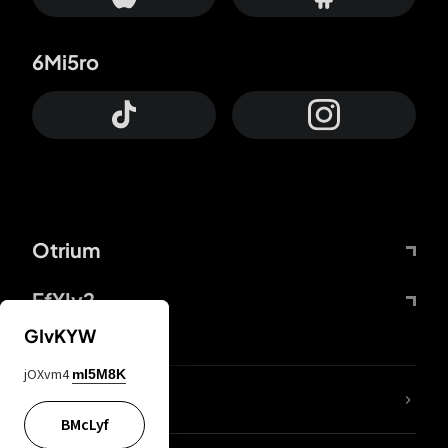
6Mi5ro
Otrium
FfYIy2
GIvKYW
jOXvm4
mI5M8K
Lj7sBL
BMcLyf