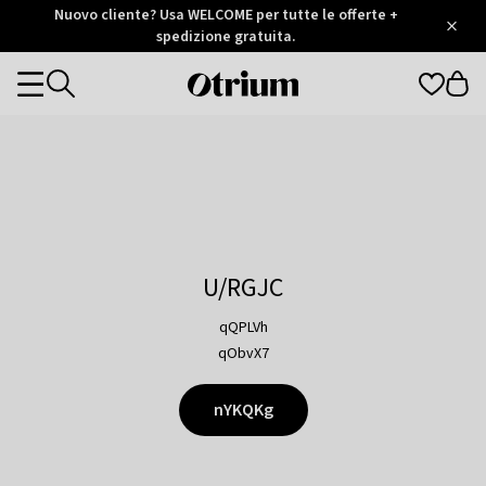
Otrium
Nuovo cliente? Usa WELCOME per tutte le offerte +
/
5
Trustpilot
spedizione gratuita.
score
Otrium
Categories
home
page
U/RGJC
qQPLVh
qObvX7
nYKQKg