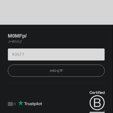
M0MFp/
J+WhhZ
mErq7F
/
5
Trustpilot
score