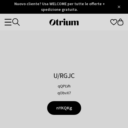
Otrium
Nuovo cliente? Usa WELCOME per tutte le offerte +
/
5
Trustpilot
spedizione gratuita.
score
Otrium
Categories
home
page
U/RGJC
qQPLVh
qObvX7
nYKQKg