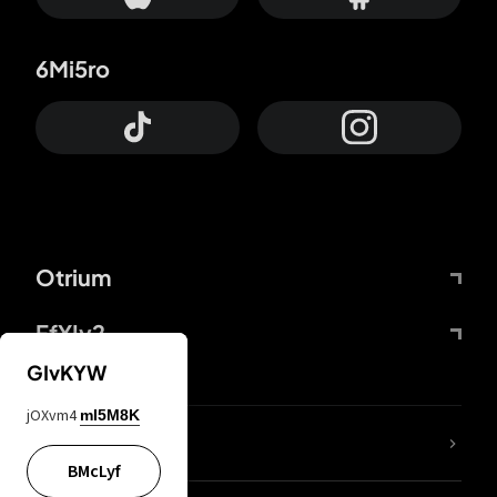
6Mi5ro
Otrium
FfYIy2
GIvKYW
jOXvm4
mI5M8K
Lj7sBL
BMcLyf