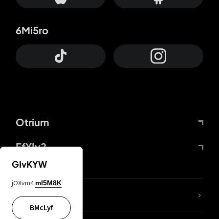
6Mi5ro
Otrium
FfYIy2
GIvKYW
jOXvm4
mI5M8K
Lj7sBL
BMcLyf