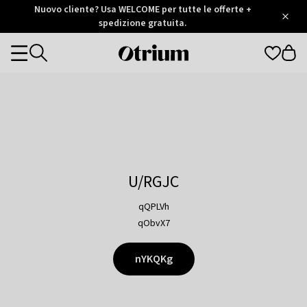
Otrium
Nuovo cliente? Usa WELCOME per tutte le offerte +
/
5
Trustpilot
spedizione gratuita.
score
Otrium
Categories
home
page
U/RGJC
qQPLVh
qObvX7
nYKQKg