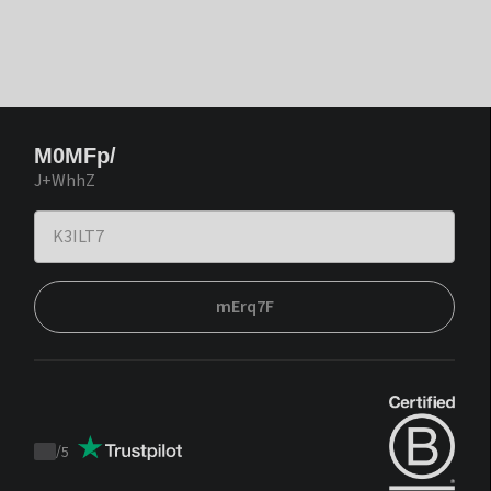
M0MFp/
J+WhhZ
mErq7F
/
5
Trustpilot
score