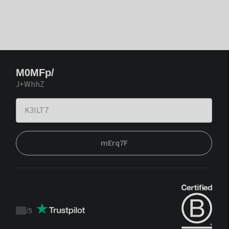
M0MFp/
J+WhhZ
mErq7F
/
5
Trustpilot
score