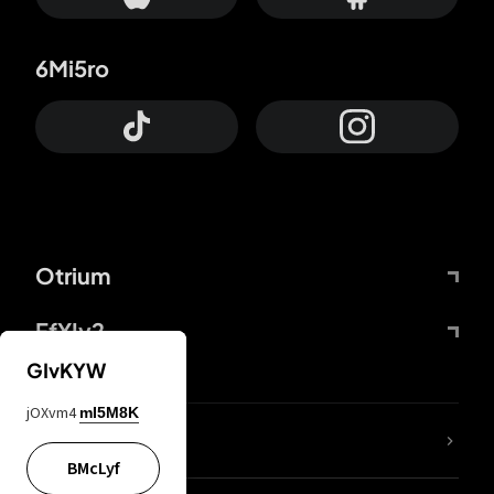
6Mi5ro
Otrium
FfYIy2
GIvKYW
jOXvm4
mI5M8K
Lj7sBL
BMcLyf