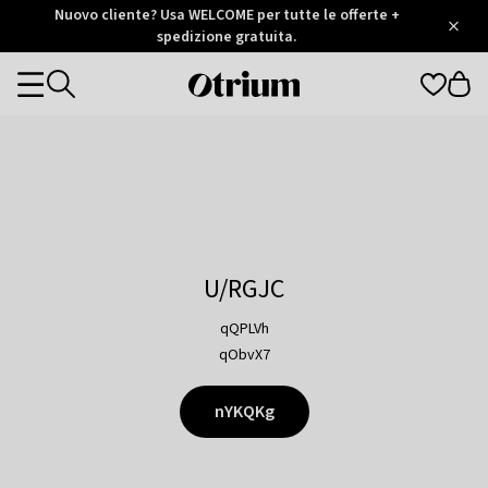
Otrium
Nuovo cliente? Usa WELCOME per tutte le offerte +
/
5
Trustpilot
spedizione gratuita.
score
Otrium
Categories
home
page
U/RGJC
qQPLVh
qObvX7
nYKQKg