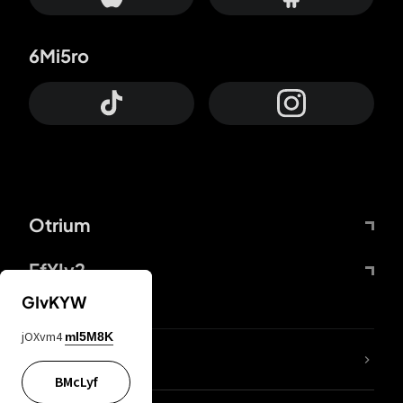
6Mi5ro
Otrium
FfYIy2
GIvKYW
jOXvm4
mI5M8K
Lj7sBL
BMcLyf