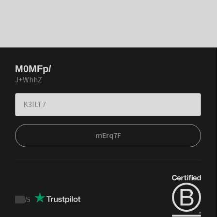
M0MFp/
J+WhhZ
mErq7F
/
5
Trustpilot
score