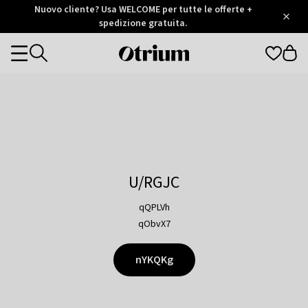
Otrium
Nuovo cliente? Usa WELCOME per tutte le offerte +
/
5
Trustpilot
spedizione gratuita.
score
Otrium
Categories
home
page
U/RGJC
qQPLVh
qObvX7
nYKQKg