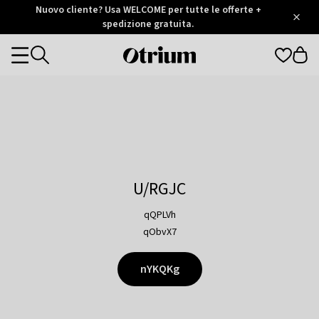
Otrium
Nuovo cliente? Usa WELCOME per tutte le offerte +
/
5
Trustpilot
spedizione gratuita.
score
Otrium
Categories
home
page
U/RGJC
qQPLVh
qObvX7
nYKQKg