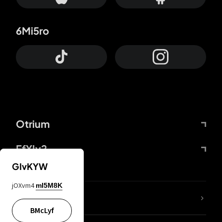
6Mi5ro
Otrium
FfYIy2
GIvKYW
jOXvm4
mI5M8K
Lj7sBL
BMcLyf