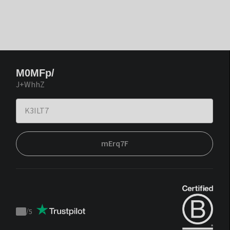
M0MFp/
J+WhhZ
mErq7F
/
5
Trustpilot
score