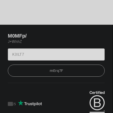
M0MFp/
J+WhhZ
mErq7F
/
5
Trustpilot
score