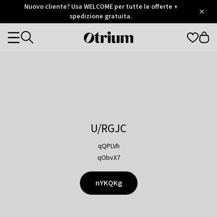
Otrium
Nuovo cliente? Usa WELCOME per tutte le offerte +
/
5
Trustpilot
spedizione gratuita.
score
Otrium
Categories
home
page
U/RGJC
qQPLVh
qObvX7
nYKQKg