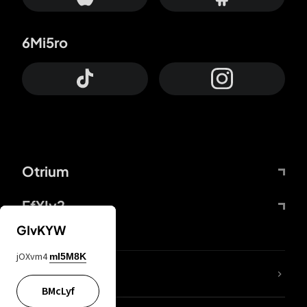
6Mi5ro
Otrium
FfYIy2
GIvKYW
jOXvm4
mI5M8K
Lj7sBL
BMcLyf