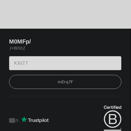
M0MFp/
J+WhhZ
mErq7F
/
5
Trustpilot
score