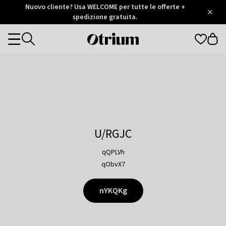
Otrium
Nuovo cliente? Usa WELCOME per tutte le offerte +
/
5
Trustpilot
spedizione gratuita.
score
Otrium
Categories
home
page
U/RGJC
qQPLVh
qObvX7
nYKQKg