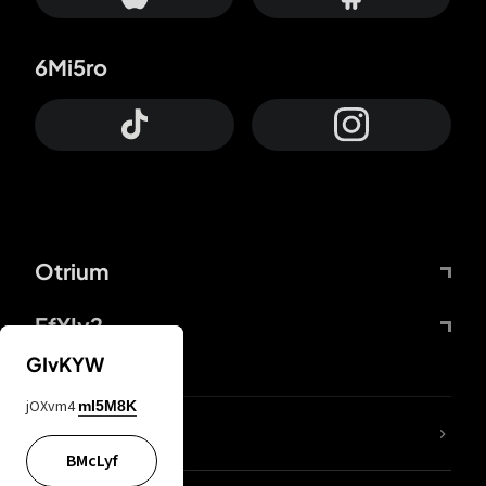
6Mi5ro
Otrium
FfYIy2
GIvKYW
jOXvm4
mI5M8K
Lj7sBL
BMcLyf