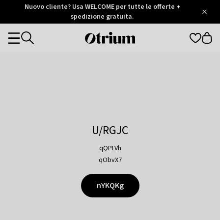
Otrium
Nuovo cliente? Usa WELCOME per tutte le offerte +
/
5
Trustpilot
spedizione gratuita.
score
Otrium
Categories
home
page
U/RGJC
qQPLVh
qObvX7
nYKQKg