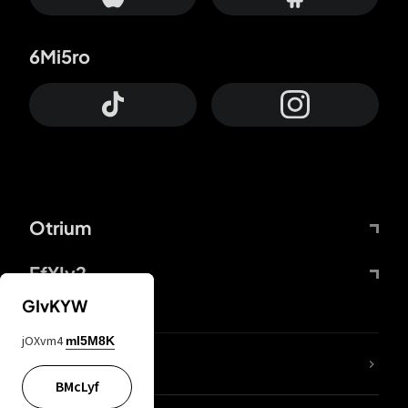
6Mi5ro
Otrium
FfYIy2
GIvKYW
jOXvm4
mI5M8K
Lj7sBL
BMcLyf