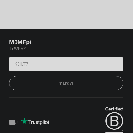
M0MFp/
J+WhhZ
mErq7F
/
5
Trustpilot
score