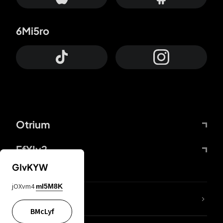
6Mi5ro
Otrium
FfYIy2
GIvKYW
jOXvm4
mI5M8K
Lj7sBL
BMcLyf