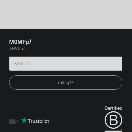
M0MFp/
J+WhhZ
mErq7F
/
5
Trustpilot
score