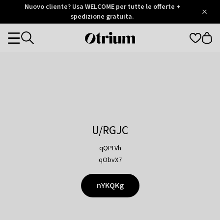
Otrium
Nuovo cliente? Usa WELCOME per tutte le offerte +
/
5
Trustpilot
spedizione gratuita.
score
Otrium
Categories
home
page
U/RGJC
qQPLVh
qObvX7
nYKQKg