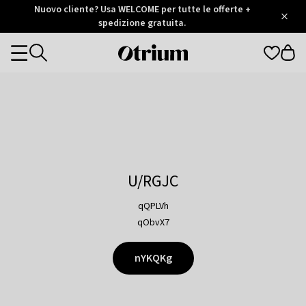
Otrium
Nuovo cliente? Usa WELCOME per tutte le offerte +
/
5
Trustpilot
spedizione gratuita.
score
Otrium
Categories
home
page
U/RGJC
qQPLVh
qObvX7
nYKQKg