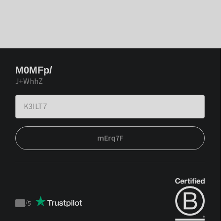
M0MFp/
J+WhhZ
mErq7F
/
5
Trustpilot
score