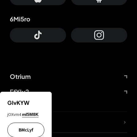
6Mi5ro
Otrium
FfYIy2
GIvKYW
jOXvm4
mI5M8K
Lj7sBL
BMcLyf