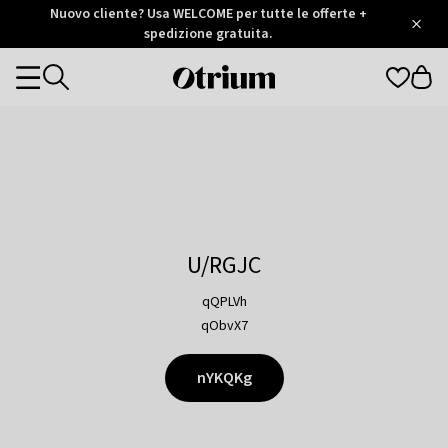
Otrium
Nuovo cliente? Usa WELCOME per tutte le offerte +
/
5
Trustpilot
spedizione gratuita.
score
Otrium
Categories
home
page
U/RGJC
qQPLVh
qObvX7
nYKQKg