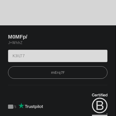
M0MFp/
J+WhhZ
mErq7F
/
5
Trustpilot
score