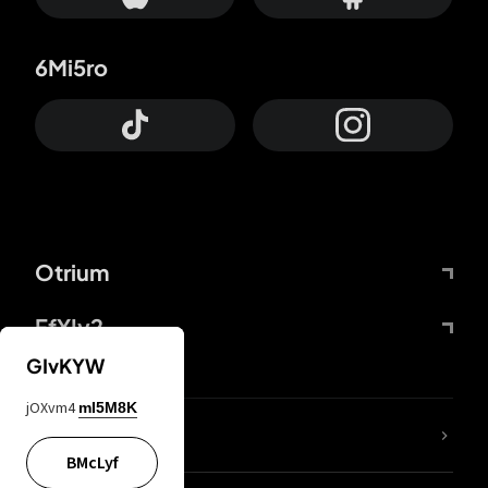
6Mi5ro
Otrium
FfYIy2
GIvKYW
jOXvm4
mI5M8K
Lj7sBL
BMcLyf