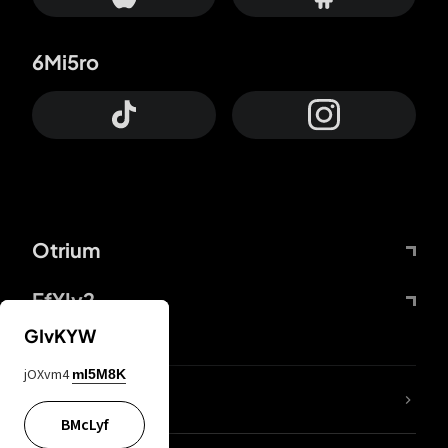
6Mi5ro
Otrium
FfYIy2
GIvKYW
jOXvm4
mI5M8K
Lj7sBL
BMcLyf