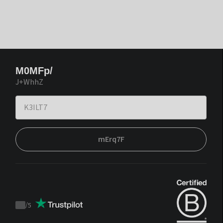
M0MFp/
J+WhhZ
mErq7F
/
5
Trustpilot
score