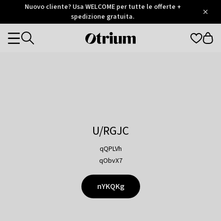
Otrium
Nuovo cliente? Usa WELCOME per tutte le offerte +
/
5
Trustpilot
spedizione gratuita.
score
Otrium
Categories
home
page
U/RGJC
qQPLVh
qObvX7
nYKQKg