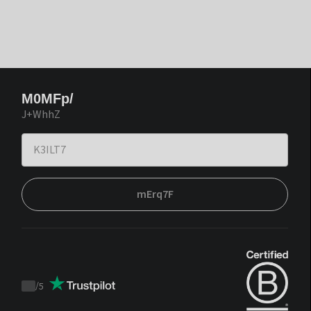
M0MFp/
J+WhhZ
mErq7F
/
5
Trustpilot
score