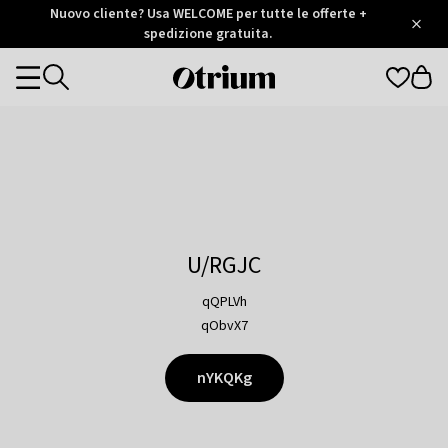
Otrium
Nuovo cliente? Usa WELCOME per tutte le offerte +
/
5
Trustpilot
spedizione gratuita.
score
Otrium
Categories
home
page
U/RGJC
qQPLVh
qObvX7
nYKQKg