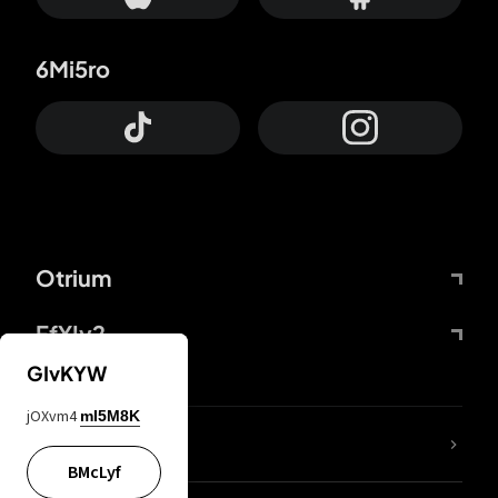
6Mi5ro
Otrium
FfYIy2
GIvKYW
jOXvm4
mI5M8K
Lj7sBL
BMcLyf