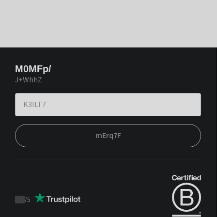
M0MFp/
J+WhhZ
mErq7F
/
5
Trustpilot
score