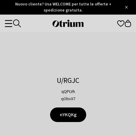
Otrium
Nuovo cliente? Usa WELCOME per tutte le offerte +
/
5
Trustpilot
spedizione gratuita.
score
Otrium
Categories
home
page
U/RGJC
qQPLVh
qObvX7
nYKQKg