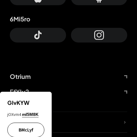
6Mi5ro
Otrium
FfYIy2
GIvKYW
jOXvm4
mI5M8K
Lj7sBL
BMcLyf