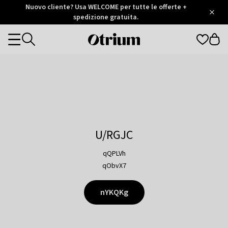
Otrium
Nuovo cliente? Usa WELCOME per tutte le offerte +
/
5
Trustpilot
spedizione gratuita.
score
Otrium
Categories
home
page
U/RGJC
qQPLVh
qObvX7
nYKQKg