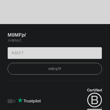
M0MFp/
J+WhhZ
mErq7F
/
5
Trustpilot
score