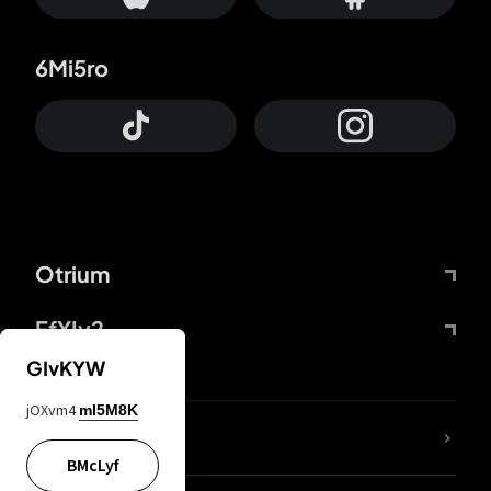
6Mi5ro
Otrium
FfYIy2
GIvKYW
jOXvm4
mI5M8K
Lj7sBL
BMcLyf