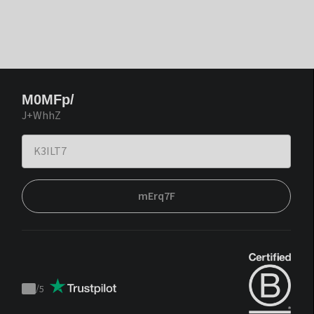
M0MFp/
J+WhhZ
mErq7F
/
5
Trustpilot
score