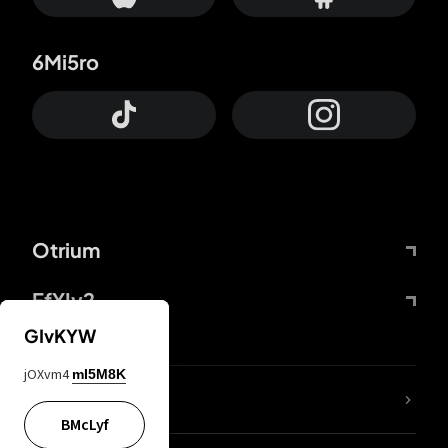
6Mi5ro
Otrium
FfYIy2
GIvKYW
jOXvm4
mI5M8K
Lj7sBL
BMcLyf