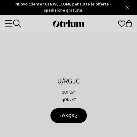
Otrium
Nuovo cliente? Usa WELCOME per tutte le offerte +
/
5
Trustpilot
spedizione gratuita.
score
Otrium
Categories
home
page
U/RGJC
qQPLVh
qObvX7
nYKQKg