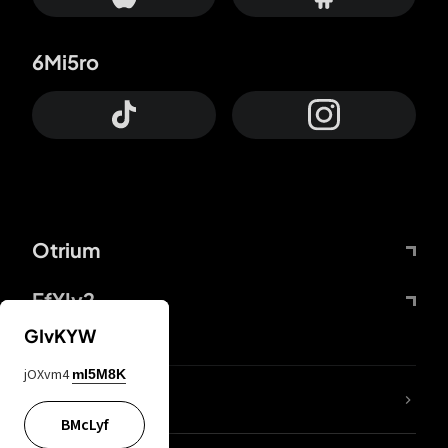
6Mi5ro
Otrium
FfYIy2
GIvKYW
jOXvm4
mI5M8K
Lj7sBL
BMcLyf