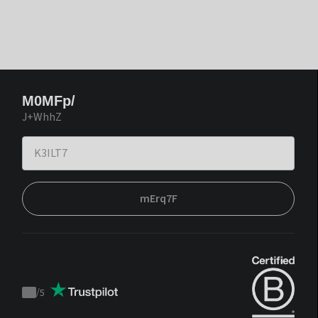
M0MFp/
J+WhhZ
mErq7F
/
5
Trustpilot
score