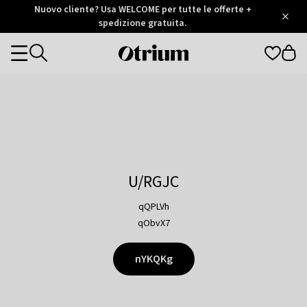
Otrium
Nuovo cliente? Usa WELCOME per tutte le offerte +
/
5
Trustpilot
spedizione gratuita.
score
Otrium
Categories
home
page
U/RGJC
qQPLVh
qObvX7
nYKQKg