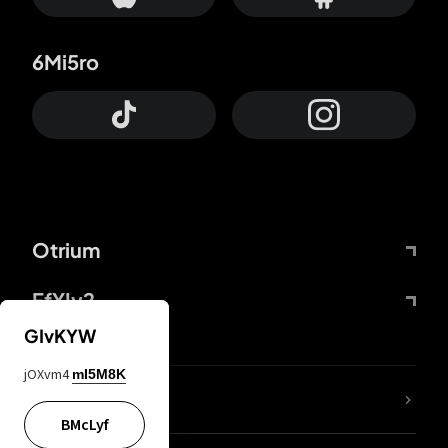
6Mi5ro
Otrium
FfYIy2
GIvKYW
jOXvm4
mI5M8K
Lj7sBL
BMcLyf