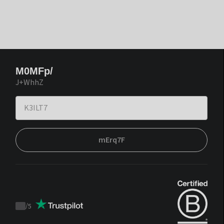
M0MFp/
J+WhhZ
mErq7F
/
5
Trustpilot
score