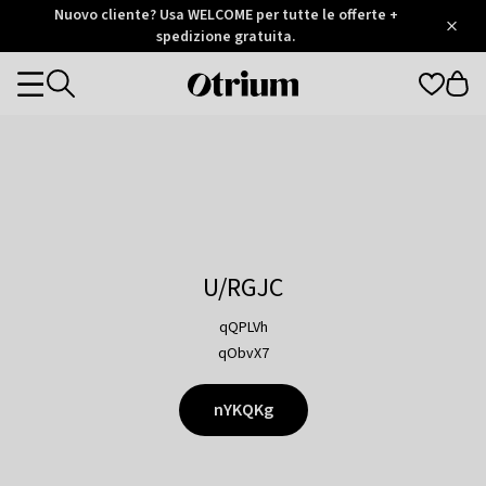
Otrium
Nuovo cliente? Usa WELCOME per tutte le offerte +
/
5
Trustpilot
spedizione gratuita.
score
Otrium
Categories
home
page
U/RGJC
qQPLVh
qObvX7
nYKQKg