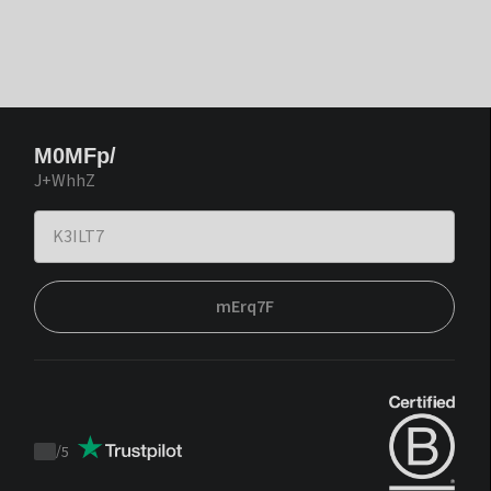
M0MFp/
J+WhhZ
mErq7F
/
5
Trustpilot
score