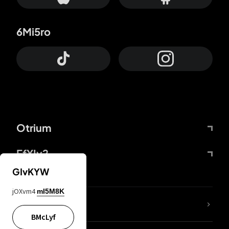
6Mi5ro
Otrium
FfYIy2
GIvKYW
jOXvm4
mI5M8K
Lj7sBL
BMcLyf