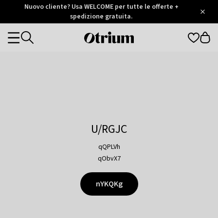
Otrium
Nuovo cliente? Usa WELCOME per tutte le offerte +
/
5
Trustpilot
spedizione gratuita.
score
Otrium
Categories
home
page
U/RGJC
qQPLVh
qObvX7
nYKQKg