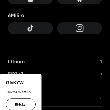
6Mi5ro
Otrium
FfYIy2
GIvKYW
jOXvm4
mI5M8K
Lj7sBL
BMcLyf