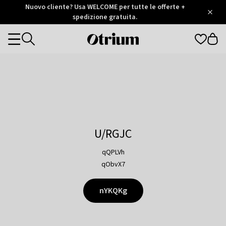
Otrium
Nuovo cliente? Usa WELCOME per tutte le offerte +
/
5
Trustpilot
spedizione gratuita.
score
Otrium
Categories
home
page
U/RGJC
qQPLVh
qObvX7
nYKQKg