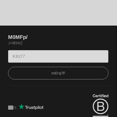
M0MFp/
J+WhhZ
mErq7F
/
5
Trustpilot
score