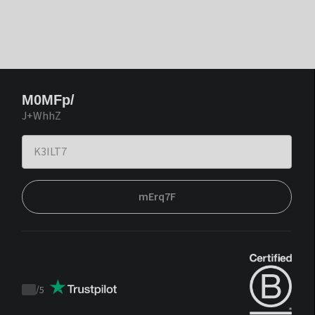
M0MFp/
J+WhhZ
mErq7F
/
5
Trustpilot
score