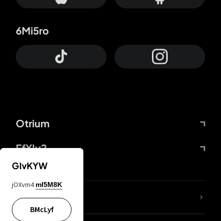
6Mi5ro
Otrium
FfYIy2
GIvKYW
jOXvm4
mI5M8K
Lj7sBL
BMcLyf