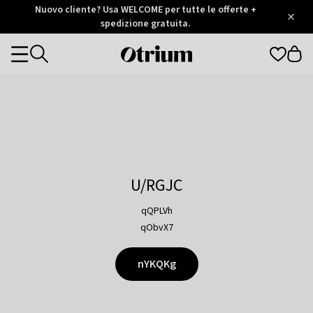
Otrium
Nuovo cliente? Usa WELCOME per tutte le offerte +
/
5
Trustpilot
spedizione gratuita.
score
Otrium
Categories
home
page
U/RGJC
qQPLVh
qObvX7
nYKQKg