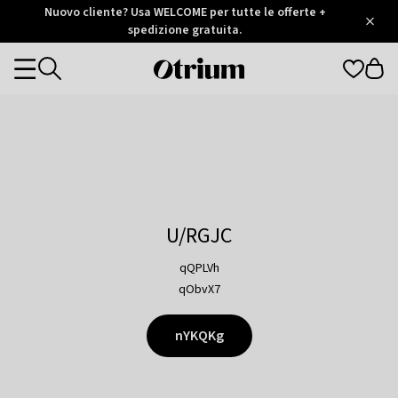
Otrium
Nuovo cliente? Usa WELCOME per tutte le offerte +
/
5
Trustpilot
spedizione gratuita.
score
Otrium
Categories
home
page
U/RGJC
qQPLVh
qObvX7
nYKQKg