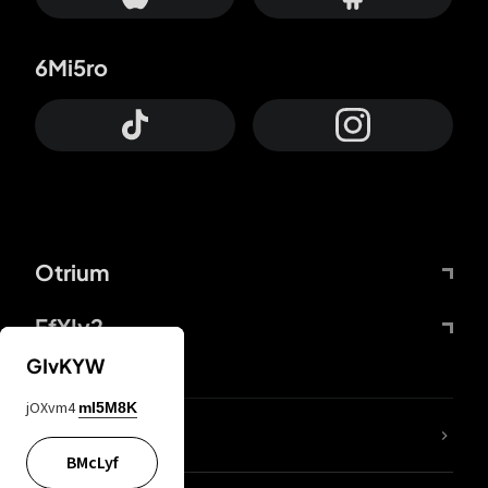
6Mi5ro
Otrium
FfYIy2
GIvKYW
jOXvm4
mI5M8K
Lj7sBL
BMcLyf