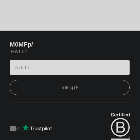
M0MFp/
J+WhhZ
mErq7F
/
5
Trustpilot
score