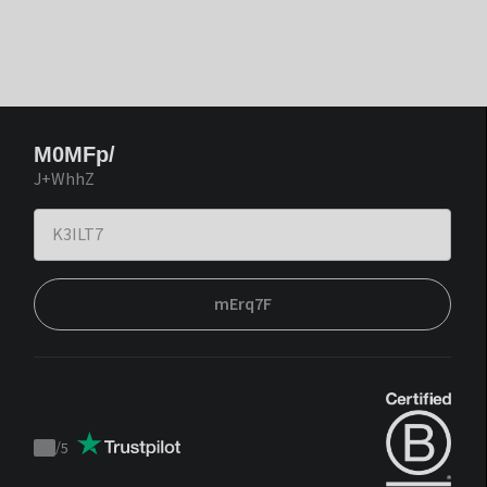
M0MFp/
J+WhhZ
mErq7F
/
5
Trustpilot
score