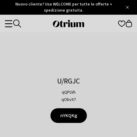
Otrium
Nuovo cliente? Usa WELCOME per tutte le offerte +
/
5
Trustpilot
spedizione gratuita.
score
Otrium
Categories
home
page
U/RGJC
qQPLVh
qObvX7
nYKQKg