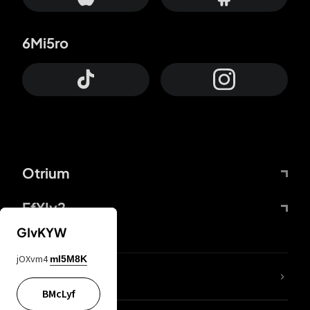
6Mi5ro
Otrium
FfYIy2
GIvKYW
jOXvm4
mI5M8K
Lj7sBL
BMcLyf