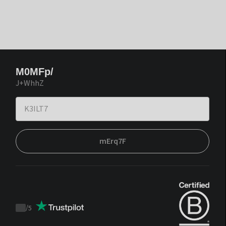
M0MFp/
J+WhhZ
mErq7F
/
5
Trustpilot
score