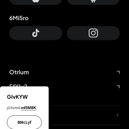
6Mi5ro
Otrium
FfYIy2
GIvKYW
jOXvm4
mI5M8K
Lj7sBL
BMcLyf