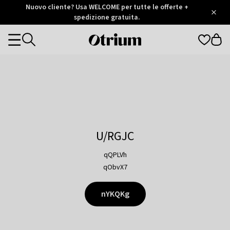
Otrium
Nuovo cliente? Usa WELCOME per tutte le offerte +
/
5
Trustpilot
spedizione gratuita.
score
Otrium
Categories
home
page
U/RGJC
qQPLVh
qObvX7
nYKQKg