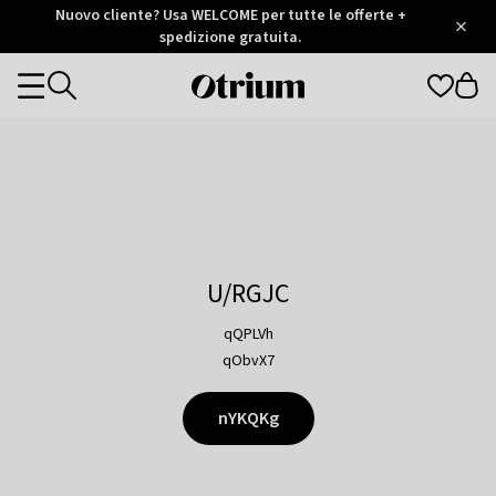
Otrium
Nuovo cliente? Usa WELCOME per tutte le offerte +
/
5
Trustpilot
spedizione gratuita.
score
Otrium
Categories
home
page
U/RGJC
qQPLVh
qObvX7
nYKQKg