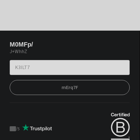
M0MFp/
J+WhhZ
mErq7F
/
5
Trustpilot
score