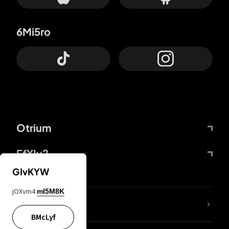
6Mi5ro
Otrium
FfYIy2
GIvKYW
jOXvm4
mI5M8K
Lj7sBL
BMcLyf